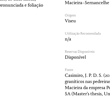
Macieira–Sernancelhe
ronunciada e foliação
Origem
Viseu
Utilização Recomendada
n/a
Reservas Disponíveis
Disponível
Fonte
Casimiro, J. P. D. S. (2
graníticos nas pedreira
Macieira da empresa P
SA (Master's thesis, Un