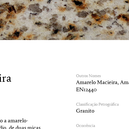
ira
Outros Nomes
Amarelo Macieira, Ama
EN12440
Classificação Petrográfica
Granito
o a amarelo-
Ocorrência
io, de duas micas,