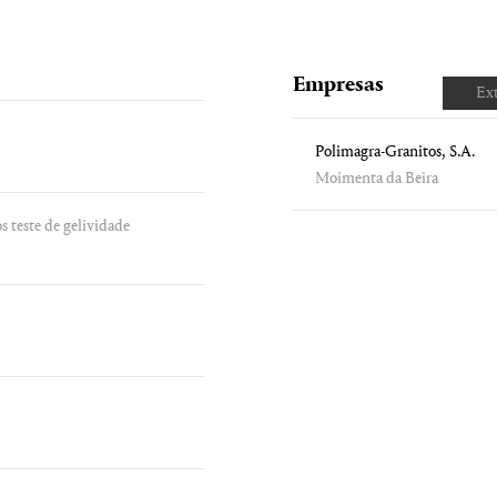
Empresas
Ex
Polimagra-Granitos, S.A.
Moimenta da Beira
 teste de gelividade