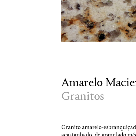
Amarelo Macie
Granitos
Granito amarelo-esbranquiçad
acastanhado, de granulado méd