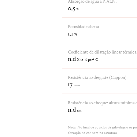
Absorção de água à P. At.N.
0,5
%
Porosidade aberta
1,1
%
Coeficiente de dilatação linear térmica
n.d
X 10 -6 perº C
Resistência ao desgaste (Cappon)
17
mm
Resistência ao choque: altura mínima 
n.d
cm
Nota: No final de 25 ciclos de gelo-degelo os p
alteração na cor nem na estrutura.