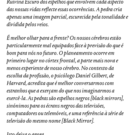
Ruivina Escuro dos espelhos que envolvem cada aspecto
das nossas vidas reflecte essas ocorrências.
A pedra cria
apenas uma imagem parcial, escurecida pela tonalidade e
dividida pelos veios.
É melhor olhar para a frente? Os nossos cérebros estão
particularmente mal equipados face à previsão do que é
bom para nós no futuro. O planeamento ocorre em
primeiro lugar no córtex frontal, a parte mais nova e
menos experiente de nosso cérebro. No contexto da
escolha da profissão, o psicólogo Daniel Gilbert, de
Harvard, acredita que é melhor conversarmos com
estranhos que a exerçam do que nos imaginarmos a
exercê-la. As pedras são espelhos negros [black mirrors],
sinónimos para os écrans negros das televisões,
computadores ou telemóveis, e uma referência à série de
televisão do mesmo nome [Black Mirror].
Isto deixa o agora.